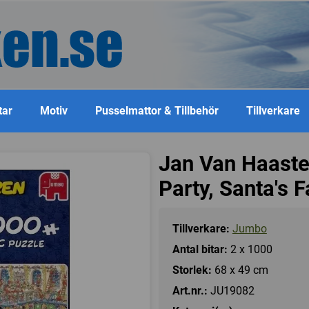
tar
Motiv
Pusselmattor & Tillbehör
Tillverkare
Jan Van Haaste
Party, Santa's F
Tillverkare:
Jumbo
Antal bitar:
2 x 1000
Storlek:
68 x 49 cm
Art.nr.:
JU19082