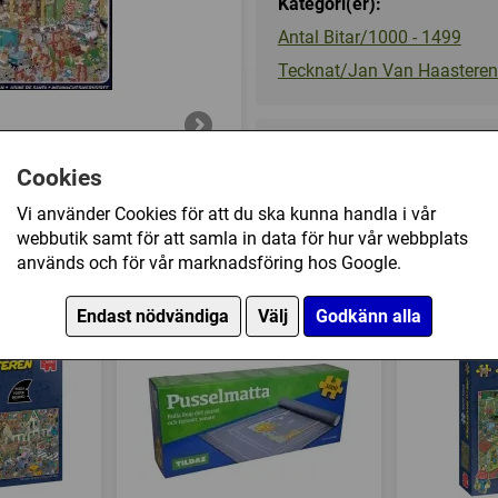
Kategori(er):
Antal Bitar/1000 - 1499
Tecknat/Jan Van Haasteren
229 kr
Cookies
Vi använder Cookies för att du ska kunna handla i vår
Ej tillgänglig
webbutik samt för att samla in data för hur vår webbplats
används och för vår marknadsföring hos Google.
: 2 x 1000 (New Year Party, Santa's Factory) h
Endast nödvändiga
Välj
Godkänn alla