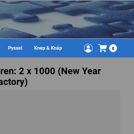
Pyssel
Knep & Knåp
0
ren: 2 x 1000 (New Year
actory)