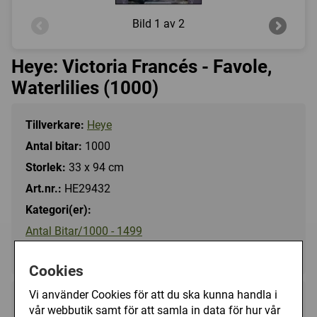
Bild
1 av 2
Heye: Victoria Francés - Favole,
Waterlilies (1000)
Tillverkare:
Heye
Antal bitar:
1000
Storlek:
33 x 94 cm
Art.nr.:
HE29432
Kategori(er):
Antal Bitar/1000 - 1499
Fantasy/Victoria Francés
Cookies
Vi använder Cookies för att du ska kunna handla i
189 kr
Utgått
vår webbutik samt för att samla in data för hur vår