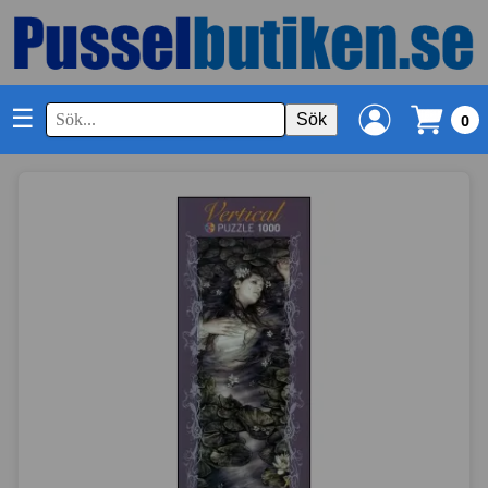
☰
Sök
0