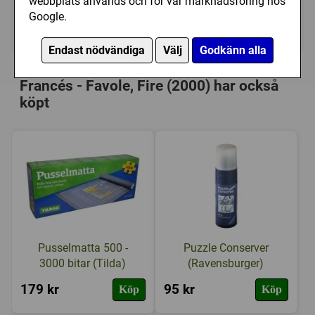
webbplats används och för vår marknadsföring hos
Google.
Ej tillgänglig
Endast nödvändiga
Välj
Godkänn alla
Personer som har köpt Heye: Victoria
Francés - Favole, Fire (2000) har också
köpt
Pusselmatta 500 -
Puzzle Conserver
3000 bitar (Tilda)
(Ravensburger)
179 kr
95 kr
Köp
Köp