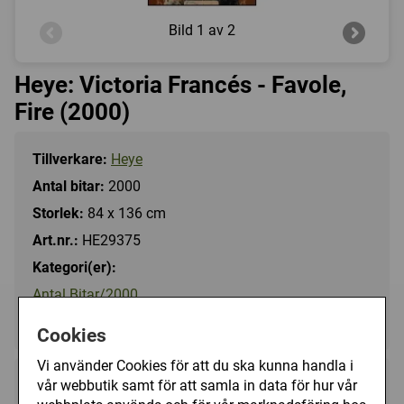
Bild
1 av 2
Heye: Victoria Francés - Favole,
Fire (2000)
Tillverkare:
Heye
Antal bitar:
2000
Storlek:
84 x 136 cm
Art.nr.:
HE29375
Kategori(er):
Antal Bitar/2000
Fantasy/Victoria Francés
Cookies
Vi använder Cookies för att du ska kunna handla i
vår webbutik samt för att samla in data för hur vår
329 kr
Utgått