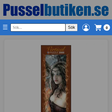
☰
Sök
0