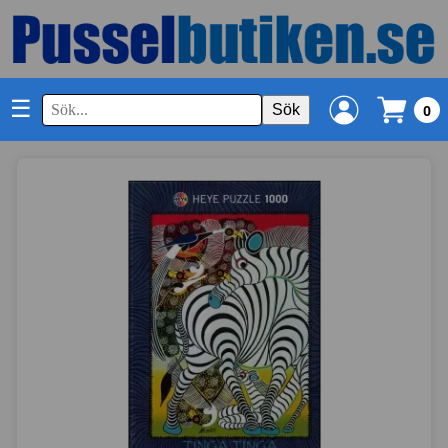
☰
Sök
0