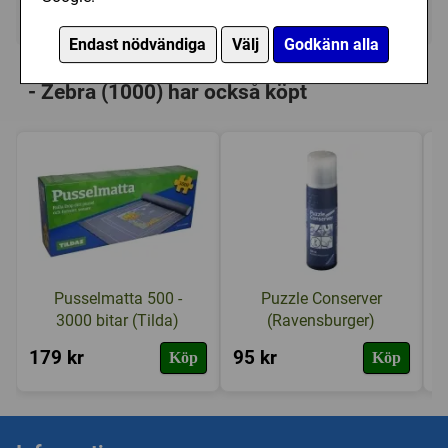
Ej tillgänglig
Endast nödvändiga
Välj
Godkänn alla
Personer som har köpt Heye: Tinga Tinga
- Zebra (1000) har också köpt
Pusselmatta 500 -
Puzzle Conserver
3000 bitar (Tilda)
(Ravensburger)
179 kr
95 kr
2
Köp
Köp