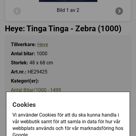
Bild
1 av 2
Heye: Tinga Tinga - Zebra (1000)
Tillverkare:
Heye
Antal bitar:
1000
Storlek:
48 x 68 cm
Art.nr.:
HE29425
Kategori(er):
Antal Bitar/1000 - 1499
Djur/Övriga
Cookies
Vi använder Cookies för att du ska kunna handla i
189 kr
vår webbutik samt för att samla in data för hur vår
Utgått
webbplats används och för vår marknadsföring hos
Google.