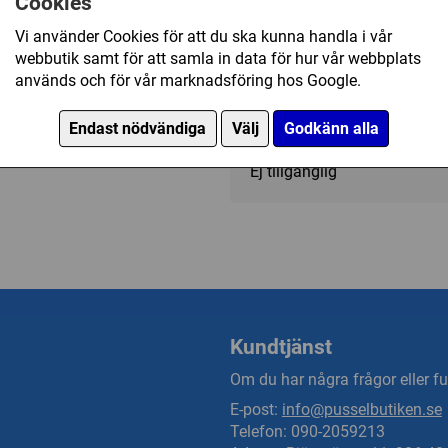
Cookies
Antal Bitar/1000 - 1499
Konstverk/Marjolein Bastin
Vi använder Cookies för att du ska kunna handla i vår
webbutik samt för att samla in data för hur vår webbplats
används och för vår marknadsföring hos Google.
189 kr
Endast nödvändiga
Välj
Godkänn alla
Ej tillgänglig
Kundtjänst
Om du har några frågor eller fun
E-post:
info@pusselbutiken.se
Telefon: 090-2059213