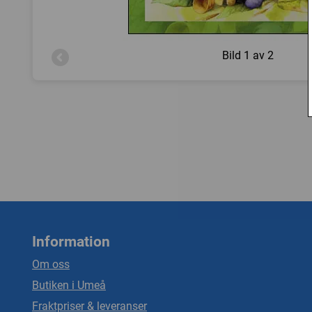
Bild
1 av 2
Information
Om oss
Butiken i Umeå
Fraktpriser & leveranser