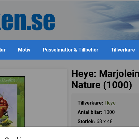
tar
Motiv
Pusselmattor & Tillbehör
Tillverkare
Heye: Marjolein
Nature (1000)
Tillverkare:
Heye
Antal bitar:
1000
Storlek:
68 x 48
Kategori(er):