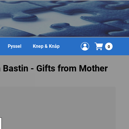
Pyssel
Knep & Knåp
0
 Bastin - Gifts from Mother