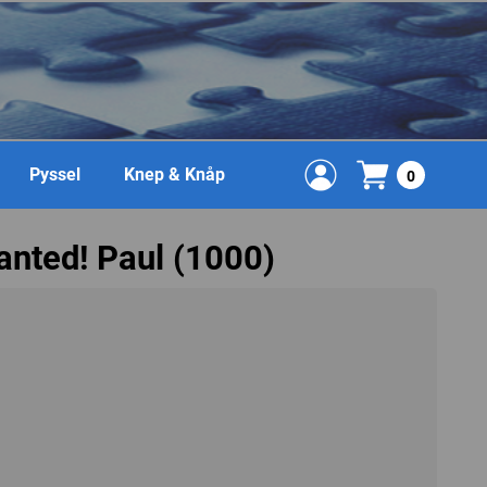
Pyssel
Knep & Knåp
0
anted! Paul (1000)