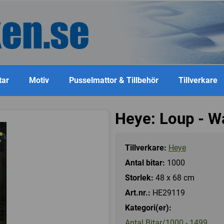
tar
Motiv
Pusselmattor & Tillbehör
Tillverkare
Heye: Loup - W
Tillverkare:
Heye
Antal bitar:
1000
Storlek:
48 x 68 cm
Art.nr.:
HE29119
Kategori(er):
Antal Bitar/1000 - 1499