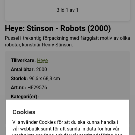
Bild
1 av 1
Heye: Stinson - Robots (2000)
Pussel i trekantig förpackning med färgglatt motiv av olika
robotar, konstnär Henry Stinson.
Tillverkare:
Heye
Antal bitar:
2000
Storlek:
96,6 x 68,8 cm
Art.nr.:
HE29576
Kategori(er):
Antal Bitar/2000
Cookies
Fantasy/Övrigt
Vi använder Cookies för att du ska kunna handla i
vår webbutik samt för att samla in data för hur vår