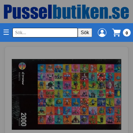
☰
Sök
0