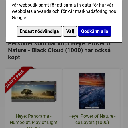
vår webbutik samt för att samla in data för hur vår
189 kr
webbplats används och för vår marknadsföring hos
Utgått
Google.
Ej tillgänglig
Endast nödvändiga
Välj
Godkänn alla
Personer som har köpt Heye: Power of
Nature - Black Cloud (1000) har också
köpt
Heye: Panorama -
Heye: Power of Nature -
Humboldt, Play of Light
Ice Layers (1000)