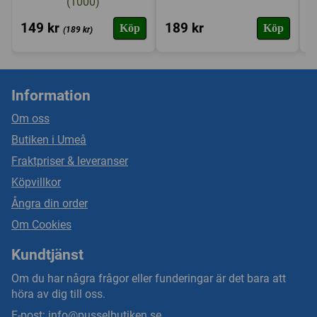
(1000)
149 kr
189 kr
1
Köp
Köp
(189 kr)
Information
Om oss
Butiken i Umeå
Fraktpriser & leveranser
Köpvillkor
Ångra din order
Om Cookies
Kundtjänst
Om du har några frågor eller funderingar är det bara att
höra av dig till oss.
E-post:
info@pusselbutiken.se