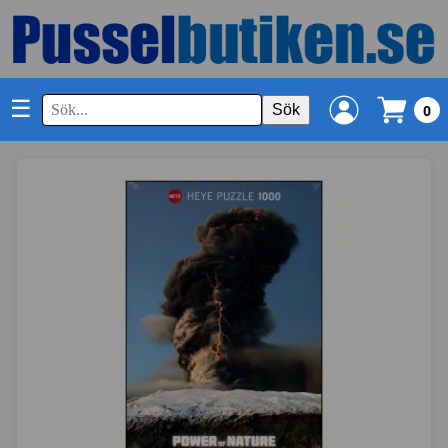
☰
Sök
0