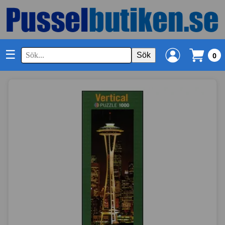
☰
Sök
0