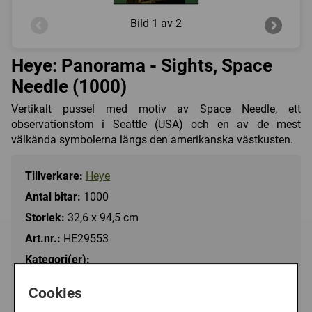
Bild
1 av 2
Heye: Panorama - Sights, Space
Needle (1000)
Vertikalt pussel med motiv av Space Needle, ett
observationstorn i Seattle (USA) och en av de mest
välkända symbolerna längs den amerikanska västkusten.
Tillverkare:
Heye
Antal bitar:
1000
Storlek:
32,6 x 94,5 cm
Art.nr.:
HE29553
Kategori(er):
Antal Bitar/1000 - 1499
Cookies
Byggnader/Kända Byggnader