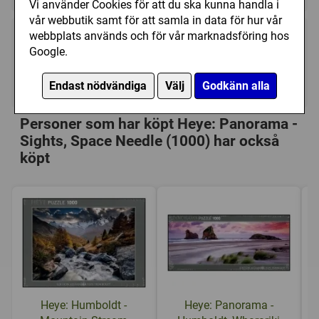
Vi använder Cookies för att du ska kunna handla i
vår webbutik samt för att samla in data för hur vår
webbplats används och för vår marknadsföring hos
189 kr
Utgått
Google.
Ej tillgänglig
Endast nödvändiga
Välj
Godkänn alla
Personer som har köpt Heye: Panorama -
Sights, Space Needle (1000) har också
köpt
Heye: Humboldt -
Heye: Panorama -