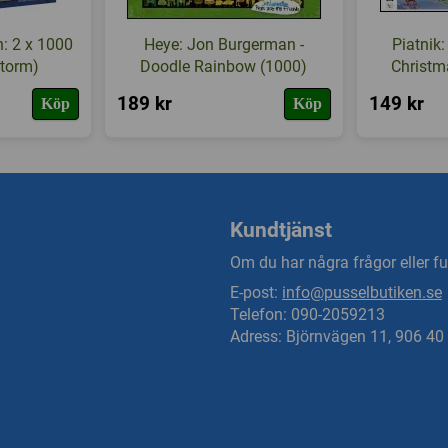
: 2 x 1000
Heye: Jon Burgerman -
Piatnik:
Storm)
Doodle Rainbow (1000)
Christm
189 kr
149 kr
Köp
Köp
Kundtjänst
Om du har några frågor eller fun
E-post:
info@pusselbutiken.se
Telefon: 090-2059213
Adress: Björnvägen 11, 906 4