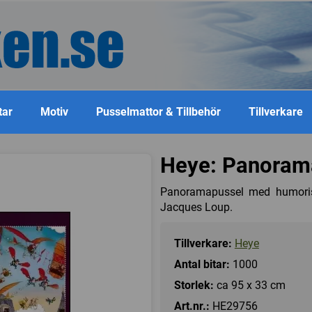
tar
Motiv
Pusselmattor & Tillbehör
Tillverkare
Heye: Panorama
Panoramapussel med humorist
Jacques Loup.
Tillverkare:
Heye
Antal bitar:
1000
Storlek:
ca 95 x 33 cm
Art.nr.:
HE29756