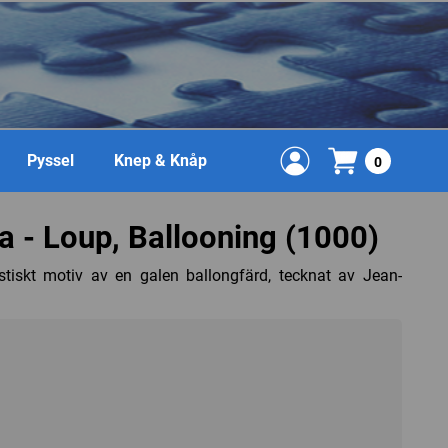
Pyssel
Knep & Knåp
0
 - Loup, Ballooning (1000)
iskt motiv av en galen ballongfärd, tecknat av Jean-