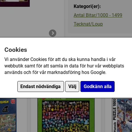
Kategori(er):
Antal Bitar/1000 - 1499
Tecknat/Loup
189 kr
Cookies
Vi använder Cookies för att du ska kunna handla i vår
Ej tillgänglig
webbutik samt för att samla in data för hur vår webbplats
används och för vår marknadsföring hos Google.
 Loup, Ballooning (1000) har också köpt
Endast nödvändiga
Välj
Godkänn alla