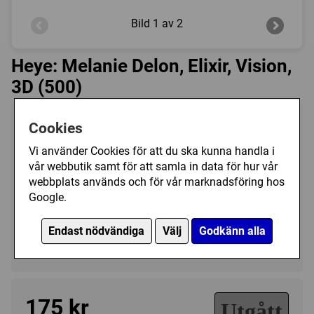
Bild
1 av 2
Heye: Melanie Delon, Elixir, Vision,
3D (500)
Tillverkare:
Heye
Cookies
Antal bitar:
500
Vi använder Cookies för att du ska kunna handla i
Storlek:
48 x 34 cm
vår webbutik samt för att samla in data för hur vår
webbplats används och för vår marknadsföring hos
Art.nr.:
HE29445
Google.
Kategori(er):
Antal Bitar/500 - 999
Endast nödvändiga
Välj
Godkänn alla
Fantasy/Mélanie Delon
175 kr
Utgått