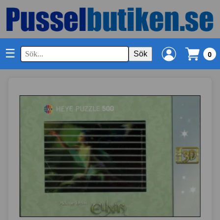
☰
Sök
0