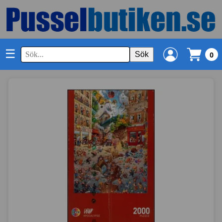
☰
Sök
0