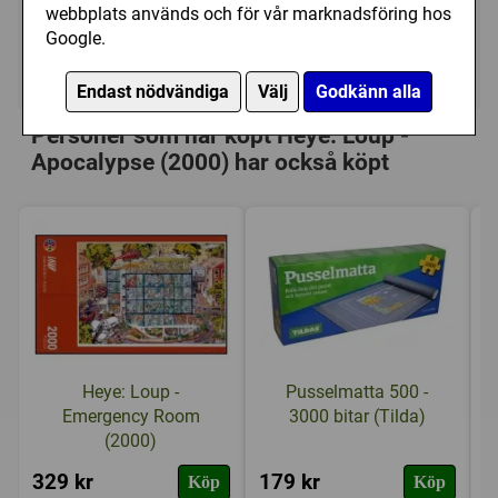
329 kr
Utgått
webbplats används och för vår marknadsföring hos
Google.
Ej tillgänglig
Endast nödvändiga
Välj
Godkänn alla
Personer som har köpt Heye: Loup -
Apocalypse (2000) har också köpt
Heye: Loup -
Pusselmatta 500 -
Emergency Room
3000 bitar (Tilda)
(2000)
329 kr
179 kr
3
Köp
Köp