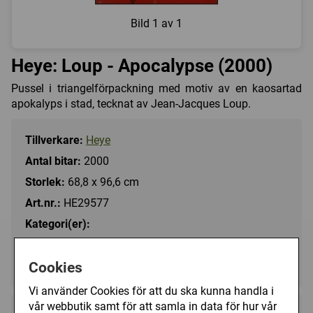
Bild
1 av 1
Heye: Loup - Apocalypse (2000)
Pussel i triangelförpackning med motiv av en kaosartad
apokalyps i stad, tecknat av Jean-Jacques Loup.
Tillverkare:
Heye
Antal bitar:
2000
Storlek:
68,8 x 96,6 cm
Art.nr.:
HE29577
Kategori(er):
Antal Bitar/2000
Tecknat/Loup
Cookies
Vi använder Cookies för att du ska kunna handla i
vår webbutik samt för att samla in data för hur vår