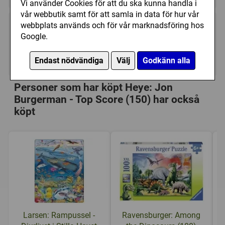
Vi använder Cookies för att du ska kunna handla i
vår webbutik samt för att samla in data för hur vår
webbplats används och för vår marknadsföring hos
79 kr
Utgått
Google.
Ej tillgänglig
Endast nödvändiga
Välj
Godkänn alla
Personer som har köpt Heye: Jon
Burgerman - Top Score (150) har också
köpt
Larsen: Rampussel -
Ravensburger: Among