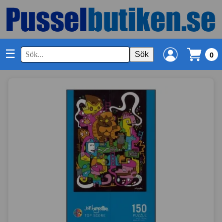
☰
Sök
0