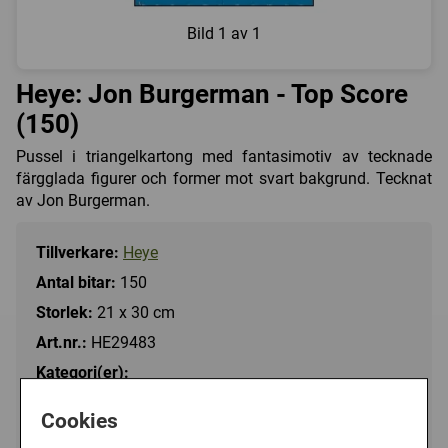
Bild
1 av 1
Heye: Jon Burgerman - Top Score
(150)
Pussel i triangelkartong med fantasimotiv av tecknade
färgglada figurer och former mot svart bakgrund. Tecknat
av Jon Burgerman.
Tillverkare:
Heye
Antal bitar:
150
Storlek:
21 x 30 cm
Art.nr.:
HE29483
Kategori(er):
Antal Bitar/100 - 199
Cookies
Tecknat/Jon Burgerman