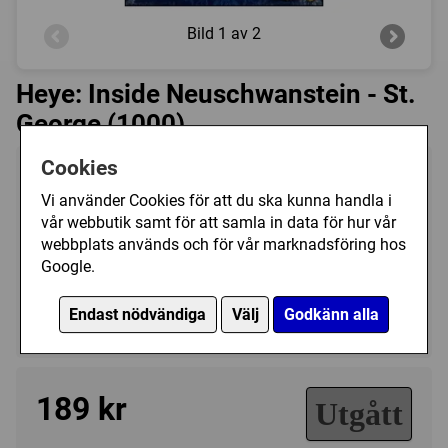
Bild
1 av 2
Heye: Inside Neuschwanstein - St.
George (1000)
Cookies
Tillverkare:
Heye
Vi använder Cookies för att du ska kunna handla i
Antal bitar:
1000
vår webbutik samt för att samla in data för hur vår
Storlek:
50 x 70 cm
webbplats används och för vår marknadsföring hos
Art.nr.:
HE29733
Google.
Kategori(er):
Endast nödvändiga
Välj
Godkänn alla
Antal Bitar/1000 - 1499
189 kr
Utgått