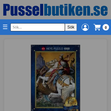
☰
Sök
0