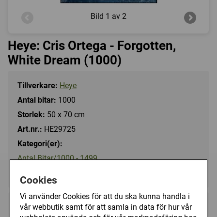
Bild
1 av 2
Heye: Cris Ortega - Forgotten,
White Dream (1000)
Tillverkare:
Heye
Antal bitar:
1000
Storlek:
50 x 70 cm
Art.nr.:
HE29725
Kategori(er):
Antal Bitar/1000 - 1499
Fantasy/Cris Ortega
Cookies
Vi använder Cookies för att du ska kunna handla i
vår webbutik samt för att samla in data för hur vår
189 kr
Utgått