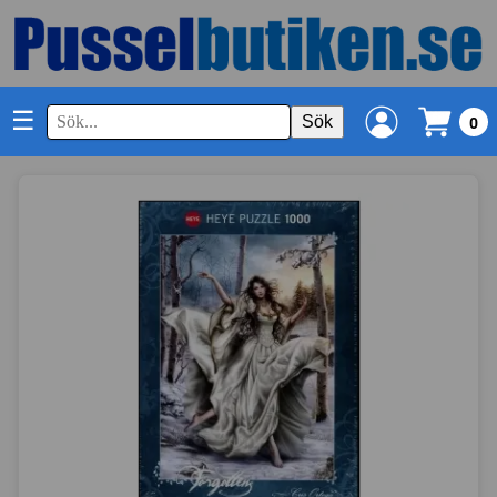
☰
Sök
0