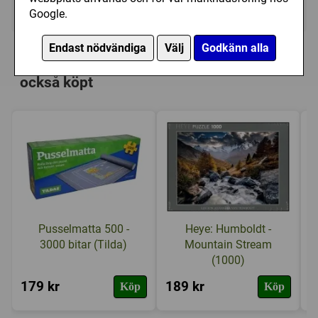
Ej tillgänglig
Google.
Personer som har köpt Heye: Cris Ortega
Endast nödvändiga
Välj
Godkänn alla
- Forgotten, Eagle Queen (2000) har
också köpt
Pusselmatta 500 -
Heye: Humboldt -
3000 bitar (Tilda)
Mountain Stream
(1000)
179 kr
189 kr
3
Köp
Köp