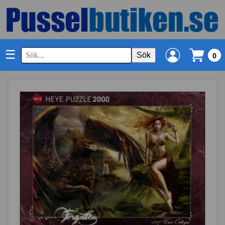
☰
Sök
0