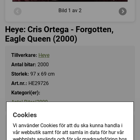
Bild
1 av 2
Heye: Cris Ortega - Forgotten,
Eagle Queen (2000)
Tillverkare:
Heye
Antal bitar:
2000
Storlek:
97 x 69 cm
Art.nr.:
HE29726
Kategori(er):
Antal Bitar/2000
Cookies
329 kr
Vi använder Cookies för att du ska kunna handla i
Utgått
vår webbutik samt för att samla in data för hur vår
webbplats används och för vår marknadsföring hos