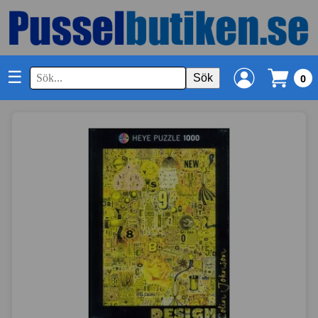
☰
Sök
0