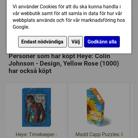
Vi använder Cookies för att du ska kunna handla i
vår webbutik samt för att samla in data för hur vår
webbplats används och för vår marknadsföring hos
189 kr
Utgått
Google.
Ej tillgänglig
Endast nödvändiga
Välj
Godkänn alla
Personer som har köpt Heye: Colin
Johnson - Design, Yellow Rose (1000)
har också köpt
Heye: Timekeeper -
Madd Capp Puzzles: I