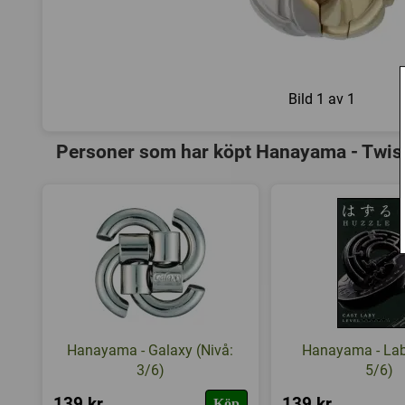
Bild
1 av 1
Personer som har köpt Hanayama - Twist 
Hanayama - Galaxy (Nivå:
Hanayama - Lab
3/6)
5/6)
139 kr
139 kr
Köp