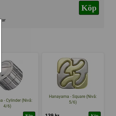
Köp
agar
Hanayama - Square (Nivå:
- Cylinder (Nivå:
5/6)
4/6)
139 kr
Köp
Köp