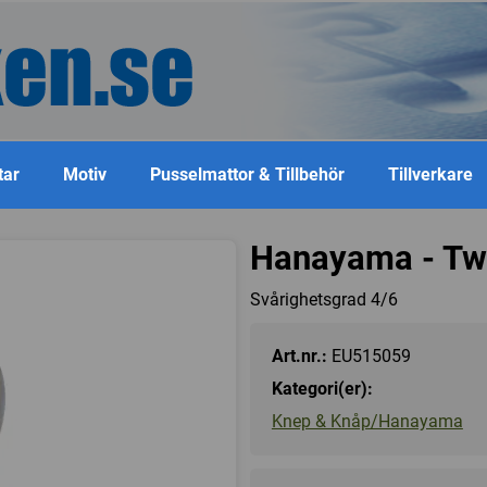
tar
Motiv
Pusselmattor & Tillbehör
Tillverkare
Hanayama - Twi
Svårighetsgrad 4/6
Art.nr.:
EU515059
Kategori(er):
Knep & Knåp/Hanayama