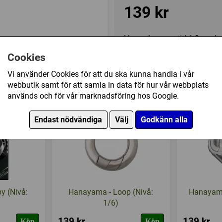
139 kr
I lager, leveranstid 1-3 vard
Cookies
Vi använder Cookies för att du ska kunna handla i vår
(Nivå: 4/6) har också köpt
webbutik samt för att samla in data för hur vår webbplats
används och för vår marknadsföring hos Google.
Endast nödvändiga
Välj
Godkänn alla
y (Nivå:
Hanayama - Loop (Nivå:
Hanayama 
1/6)
139 kr
139 kr
Köp
Köp