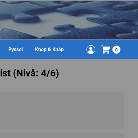
Pyssel
Knep & Knåp
0
st (Nivå: 4/6)