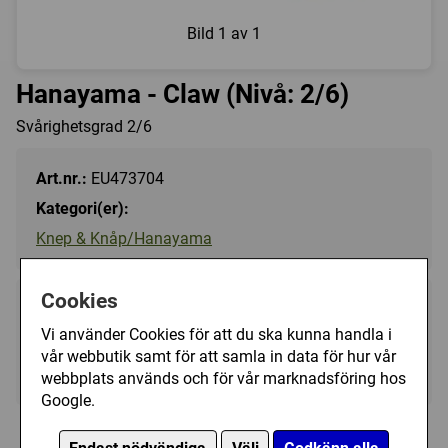
Bild
1 av 1
Hanayama - Claw (Nivå: 2/6)
Svårighetsgrad 2/6
Art.nr.:
EU473704
Kategori(er):
Knep & Knåp/Hanayama
Cookies
129 kr
Utgått
Vi använder Cookies för att du ska kunna handla i
vår webbutik samt för att samla in data för hur vår
Ej tillgänglig
webbplats används och för vår marknadsföring hos
Google.
Personer som har köpt Hanayama - Claw