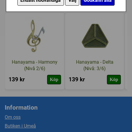
Endast nödvändiga
Välj
Godkänn alla
(Nivå: 2/6) har också köpt
Hanayama - Harmony
Hanayama - Delta
(Nivå 2/6)
(Nivå: 3/6)
139 kr
139 kr
1
Köp
Köp
Information
Om oss
Butiken i Umeå