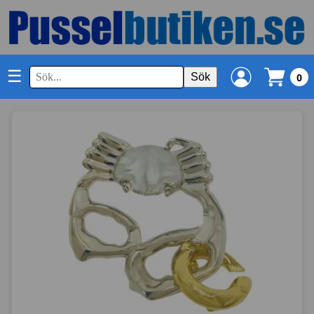
☰
Sök
0