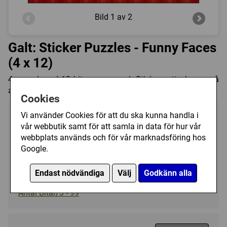
Bild
1 av 2
Galt: Sticker Puzzles - Funny Faces
(4 x 12)
4 pussel med 12 bitar per pussel. Stickers att placera på
ansiktena finns med.
Cookies
Vi använder Cookies för att du ska kunna handla i
Tillverkare:
Galt
vår webbutik samt för att samla in data för hur vår
Antal bitar:
4 x 12
webbplats används och för vår marknadsföring hos
Storlek:
33 x 30 cm
Google.
Art.nr.:
GA1004468
Endast nödvändiga
Välj
Godkänn alla
Kategori(er):
Antal Bitar/3 - 99