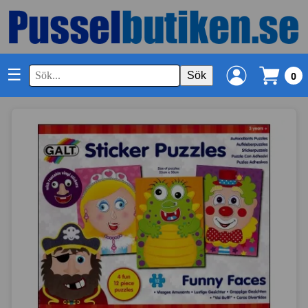
☰
Sök
0