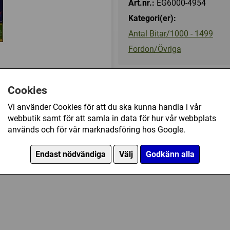
Art.nr.:
EG6000-4954
Kategori(er):
Antal Bitar/1000 - 1499
Fordon/Övriga
169 kr
Cookies
Vi använder Cookies för att du ska kunna handla i vår
webbutik samt för att samla in data för hur vår webbplats
Ej tillgänglig
används och för vår marknadsföring hos Google.
 Space Shuttle Atlantis (1000) har också köpt
Endast nödvändiga
Välj
Godkänn alla