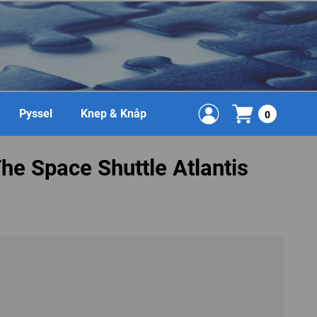
Pyssel
Knep & Knåp
0
he Space Shuttle Atlantis