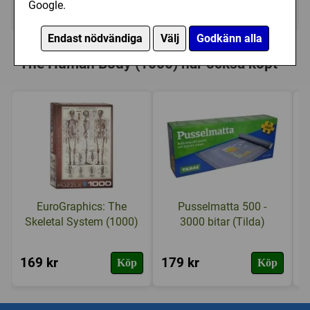
Google.
Tillfälligt slut
Endast nödvändiga
Välj
Godkänn alla
Personer som har köpt EuroGraphics:
The Human Body (1000) har också köpt
EuroGraphics: The
Pusselmatta 500 -
Skeletal System (1000)
3000 bitar (Tilda)
169 kr
179 kr
1
Köp
Köp