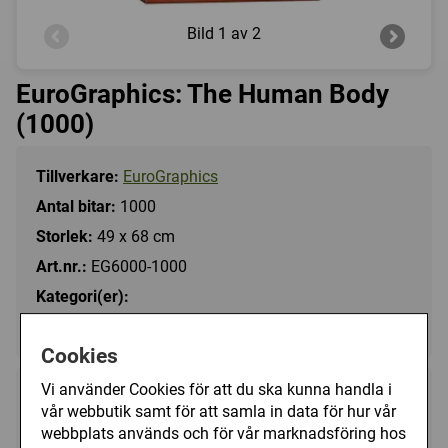
Bild
1 av 2
EuroGraphics: The Human Body
(1000)
Tillverkare:
EuroGraphics
Antal bitar:
1000
Storlek:
49 x 68 cm
Art.nr.:
EG6000-1000
Kategori(er):
Antal Bitar/1000 - 1499
Cookies
Vi använder Cookies för att du ska kunna handla i
169 kr
Bevaka
vår webbutik samt för att samla in data för hur vår
webbplats används och för vår marknadsföring hos