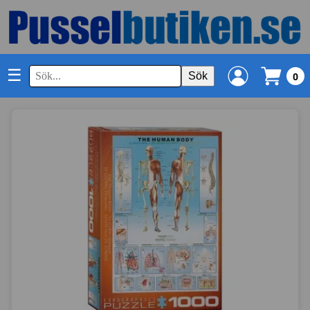
☰
Sök
0