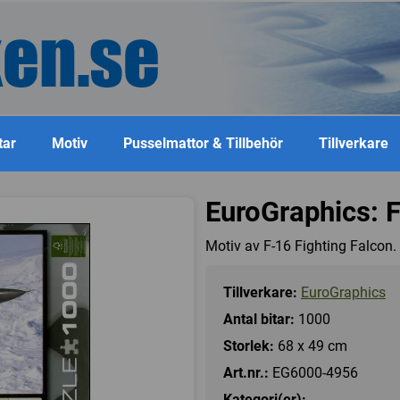
tar
Motiv
Pusselmattor & Tillbehör
Tillverkare
EuroGraphics: 
Motiv av F-16 Fighting Falcon.
Tillverkare:
EuroGraphics
Antal bitar:
1000
Storlek:
68 x 49 cm
Art.nr.:
EG6000-4956
Kategori(er):