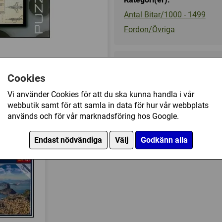
Antal Bitar/1000 - 1499
Fordon/Övriga
169 kr
Cookies
Vi använder Cookies för att du ska kunna handla i vår
Ej tillgänglig
webbutik samt för att samla in data för hur vår webbplats
används och för vår marknadsföring hos Google.
16 Falcon (1000) har också köpt
Endast nödvändiga
Välj
Godkänn alla