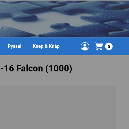
Pyssel
Knep & Knåp
0
F-16 Falcon (1000)