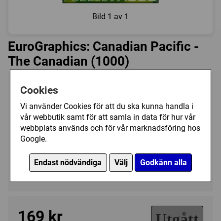
Bild
1 av 1
EuroGraphics: Canadian Pacific -
The Canadian (1000)
Tillverkare:
EuroGraphics
Cookies
Antal bitar:
1000
Vi använder Cookies för att du ska kunna handla i
Storlek:
49 x 68 cm
vår webbutik samt för att samla in data för hur vår
webbplats används och för vår marknadsföring hos
Art.nr.:
EG6000-0322
Google.
Kategori(er):
Antal Bitar/1000 - 1499
Endast nödvändiga
Välj
Godkänn alla
Fordon/Övriga
169 kr
Utgått