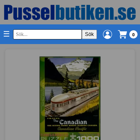
☰
Sök
0