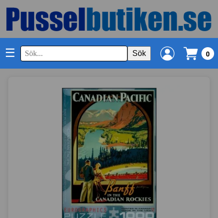
☰
Sök
0