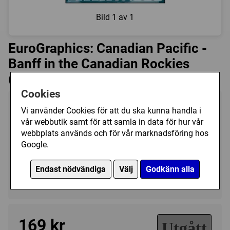
Bild
1 av 1
EuroGraphics: Canadian Pacific -
Banff in the Canadian Rockies
(1000)
Cookies
Tillverkare:
EuroGraphics
Vi använder Cookies för att du ska kunna handla i
Antal bitar:
1000
vår webbutik samt för att samla in data för hur vår
webbplats används och för vår marknadsföring hos
Storlek:
49 x 68 cm
Google.
Art.nr.:
EG6000-0327
Kategori(er):
Endast nödvändiga
Välj
Godkänn alla
Antal Bitar/1000 - 1499
169 kr
Utgått