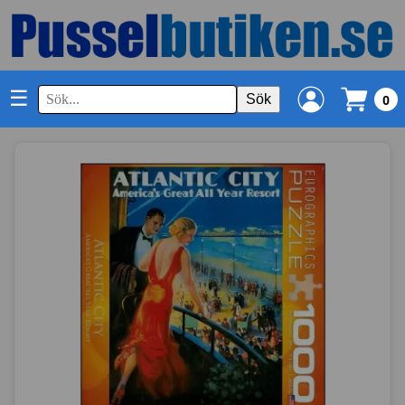
☰
Sök
0