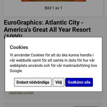
Bild
1 av 1
EuroGraphics: Atlantic City -
America's Great All Year Resort
(1000)
Cookies
Tillverkare:
EuroGraphics
Vi använder Cookies för att du ska kunna handla i
Antal bitar:
1000
vår webbutik samt för att samla in data för hur vår
Storlek:
49 x 68 cm
webbplats används och för vår marknadsföring hos
Art.nr.:
EG6000-0396
Google.
Kategori(er):
Endast nödvändiga
Välj
Godkänn alla
Antal Bitar/1000 - 1499
Tecknat/Övrigt