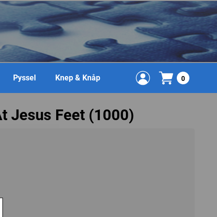
Pyssel
Knep & Knåp
0
At Jesus Feet (1000)