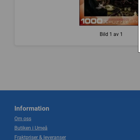
Bild
1 av 1
Information
Om oss
Butiken i Umeå
Fraktpriser & leveranser