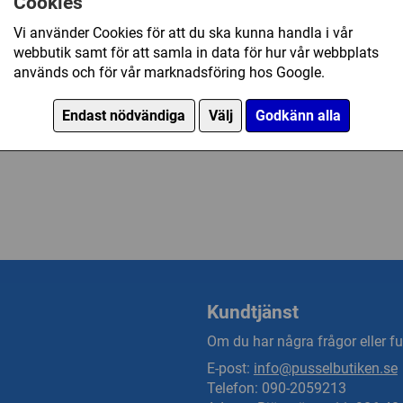
Cookies
Vi använder Cookies för att du ska kunna handla i vår
webbutik samt för att samla in data för hur vår webbplats
169 kr
används och för vår marknadsföring hos Google.
Endast nödvändiga
Välj
Godkänn alla
Ej tillgänglig
Kundtjänst
Om du har några frågor eller fun
E-post:
info@pusselbutiken.se
Telefon: 090-2059213