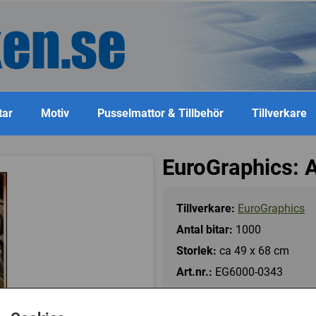
tar
Motiv
Pusselmattor & Tillbehör
Tillverkare
EuroGraphics: 
Tillverkare:
EuroGraphics
Antal bitar:
1000
Storlek:
ca 49 x 68 cm
Art.nr.:
EG6000-0343
Kategori(er):
Antal Bitar/1000 - 1499