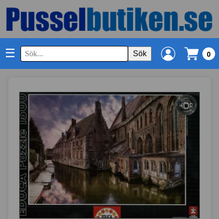
☰
Sök
0