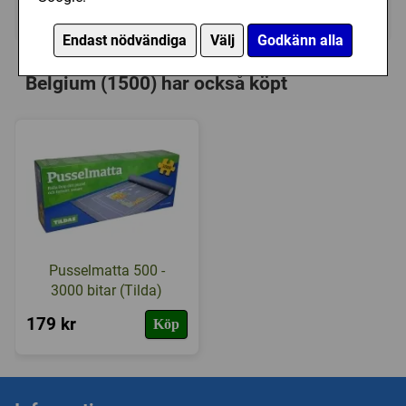
Ej tillgänglig
Endast nödvändiga
Välj
Godkänn alla
Personer som har köpt Educa: Bruges,
Belgium (1500) har också köpt
Pusselmatta 500 -
3000 bitar (Tilda)
179 kr
Köp