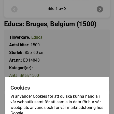
Bild
1 av 2
Educa: Bruges, Belgium (1500)
Tillverkare:
Educa
Antal bitar:
1500
Storlek:
85 x 60 cm
Art.nr.:
ED14848
Kategori(er):
Antal Bitar/1500
Landskap/Stad
Cookies
Vi använder Cookies för att du ska kunna handla i
249 kr
vår webbutik samt för att samla in data för hur vår
Utgått
webbplats används och för vår marknadsföring hos
Google.