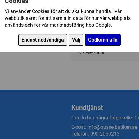
Cookies
Landskap/Stad
Vi använder Cookies för att du ska kunna handla i vår
webbutik samt för att samla in data för hur vår webbplats
används och för vår marknadsföring hos Google.
399 kr
Endast nödvändiga
Välj
Godkänn alla
Ej tillgänglig
Kundtjänst
Om du har några frågor eller fun
E-post:
info@pusselbutiken.se
Telefon: 090-2059213