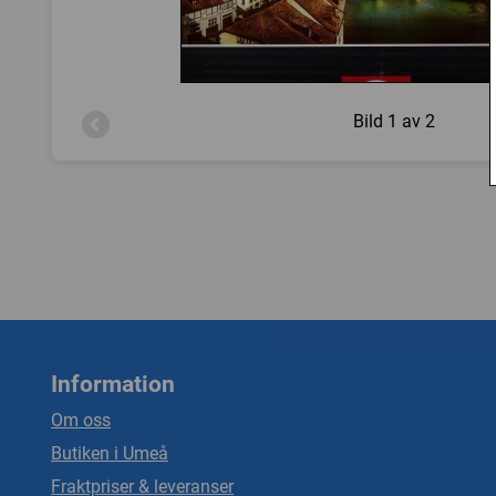
Bild
1 av 2
Information
Om oss
Butiken i Umeå
Fraktpriser & leveranser