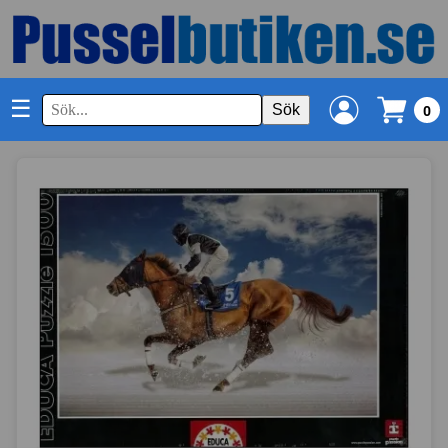
☰
Sök
0