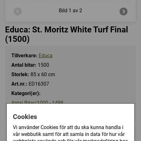
Bild
1 av 2
Educa: St. Moritz White Turf Final
(1500)
Tillverkare:
Educa
Antal bitar:
1500
Storlek:
85 x 60 cm
Art.nr.:
ED16307
Kategori(er):
Antal Bitar/1000 - 1499
Djur/Häst
Cookies
Vi använder Cookies för att du ska kunna handla i
vår webbutik samt för att samla in data för hur vår
249 kr
Utgått