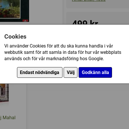
499 kr
Cookies
Ej tillgänglig
Vi använder Cookies för att du ska kunna handla i vår
webbutik samt för att samla in data för hur vår webbplats
 Home in Bloom (4000) har också köpt
används och för vår marknadsföring hos Google.
Endast nödvändiga
Välj
Godkänn alla
aj Mahal