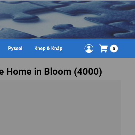
Pyssel
Knep & Knåp
0
de Home in Bloom (4000)