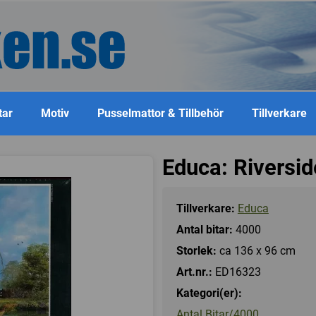
tar
Motiv
Pusselmattor & Tillbehör
Tillverkare
Educa: Riversi
Tillverkare:
Educa
Antal bitar:
4000
Storlek:
ca 136 x 96 cm
Art.nr.:
ED16323
Kategori(er):
Antal Bitar/4000