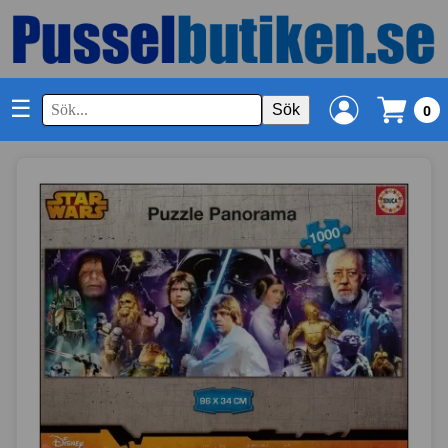
☰
Sök
0