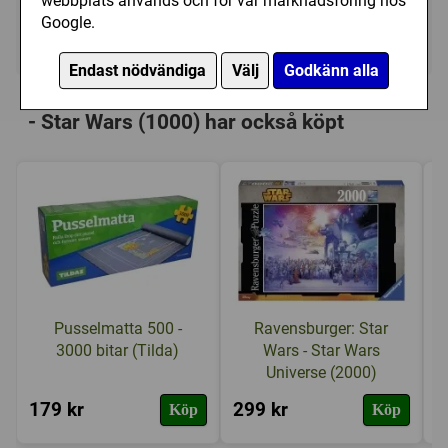
webbplats används och för vår marknadsföring hos
Google.
Ej tillgänglig
Endast nödvändiga
Välj
Godkänn alla
Personer som har köpt Educa: Panorama
- Star Wars (1000) har också köpt
Pusselmatta 500 -
Ravensburger: Star
3000 bitar (Tilda)
Wars - Star Wars
Universe (2000)
179 kr
299 kr
1
Köp
Köp