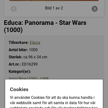
Bild
1 av 2
Educa: Panorama - Star Wars
(1000)
Tillverkare:
Educa
Antal bitar:
1000
Storlek:
ca 96 x 34 cm
Art.nr.:
ED16299
Kategori(er):
Antal Bitar/1000 - 1499
Tecknat/Disney
Cookies
Vi använder Cookies för att du ska kunna handla i
vår webbutik samt för att samla in data för hur vår
175 kr
Utgått