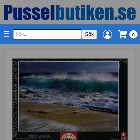
☰
Sök
0