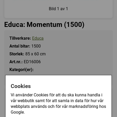
Bild
1 av 1
Educa: Momentum (1500)
Tillverkare:
Educa
Antal bitar:
1500
Storlek:
85 x 60 cm
Art.nr.:
ED16006
Kategori(er):
Antal Bitar/1500
Cookies
Vi använder Cookies för att du ska kunna handla i
249 kr
Utgått
vår webbutik samt för att samla in data för hur vår
webbplats används och för vår marknadsföring hos
Google.
Ej tillgänglig