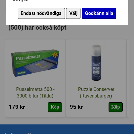
Ej tillgänglig
Endast nödvändiga
Välj
Godkänn alla
Personer som har köpt Educa: Frozen
(500) har också köpt
Pusselmatta 500 -
Puzzle Conserver
3000 bitar (Tilda)
(Ravensburger)
179 kr
95 kr
1
Köp
Köp