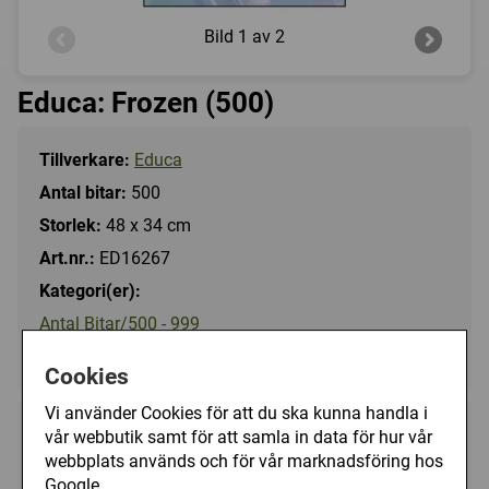
Bild
1 av 2
Educa: Frozen (500)
Tillverkare:
Educa
Antal bitar:
500
Storlek:
48 x 34 cm
Art.nr.:
ED16267
Kategori(er):
Antal Bitar/500 - 999
Tecknat/Disney
Cookies
Vi använder Cookies för att du ska kunna handla i
99 kr
vår webbutik samt för att samla in data för hur vår
Utgått
webbplats används och för vår marknadsföring hos
Google.