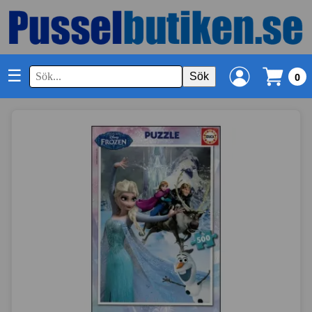
☰
Sök
0