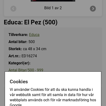
Bild
1 av 2
Educa: El Pez (500)
Tillverkare:
Educa
Antal bitar:
500
Storlek:
ca 48 x 34 cm
Art.nr.:
ED16274
Kategori(er):
Antal Bitar/500 - 999
Tecknat/Övrigt
Cookies
Vi använder Cookies för att du ska kunna handla i
99 kr
vår webbutik samt för att samla in data för hur vår
Utgått
webbplats används och för vår marknadsföring hos
Google.