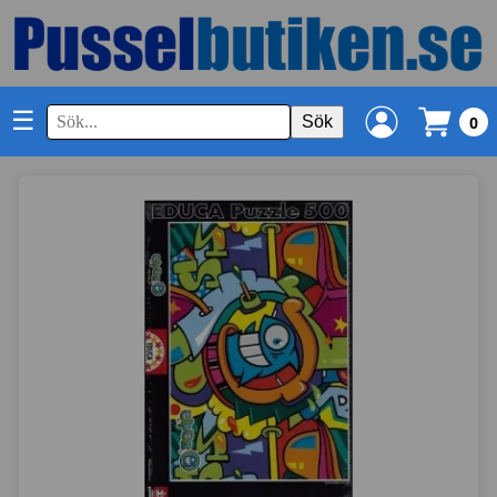
☰
Sök
0