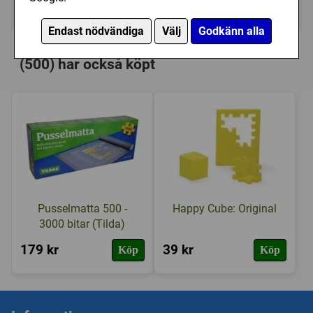
Ej tillgänglig
Endast nödvändiga
Välj
Godkänn alla
Personer som har köpt Educa: El Pez
(500) har också köpt
Pusselmatta 500 -
Happy Cube: Original
3000 bitar (Tilda)
179 kr
39 kr
Köp
Köp