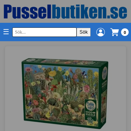
☰
Sök
0