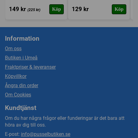
149 kr
129 kr
2
Köp
Köp
(225 kr)
Information
Om oss
Butiken i Umeå
Fraktpriser & leveranser
Köpvillkor
Ångra din order
Om Cookies
Kundtjänst
Om du har några frågor eller funderingar är det bara att
höra av dig till oss.
E-post:
info@pusselbutiken.se