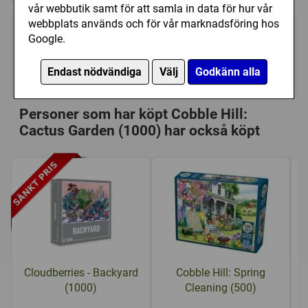
vår webbutik samt för att samla in data för hur vår
webbplats används och för vår marknadsföring hos
149 kr
Köp
Google.
Endast nödvändiga
Välj
Godkänn alla
I lager, leveranstid 1-3 vardagar
Personer som har köpt Cobble Hill:
Cactus Garden (1000) har också köpt
Cloudberries - Backyard
Cobble Hill: Spring
(1000)
Cleaning (500)