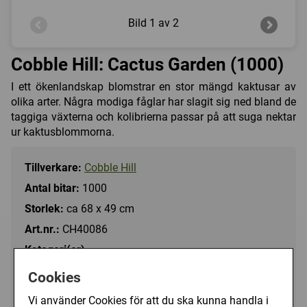
Bild
1 av 2
Cobble Hill: Cactus Garden (1000)
I ett ökenlandskap blomstrar en stor mängd kaktusar av
olika arter. Några modiga fåglar har slagit sig ned bland de
taggiga växterna och kolibrierna passar på att suga nektar
ur kaktusblommorna.
Tillverkare:
Cobble Hill
Antal bitar:
1000
Storlek:
ca 68 x 49 cm
Art.nr.:
CH40086
Kategori(er):
Antal Bitar/1000 - 1499
Cookies
Landskap/Trädgård
Vi använder Cookies för att du ska kunna handla i