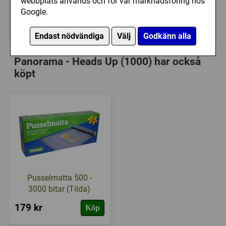
webbplats används och för vår marknadsföring hos
Google.
Ej tillgänglig
Endast nödvändiga
Välj
Godkänn alla
Personer som har köpt Clementoni:
Panorama - Heads Up (1000) har också
köpt
Pusselmatta 500 -
3000 bitar (Tilda)
179 kr
Köp