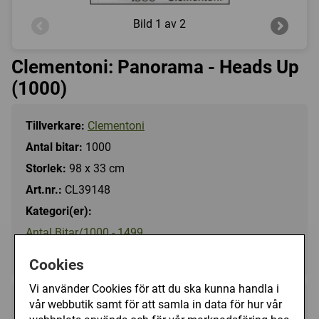
Bild
1 av 2
Clementoni: Panorama - Heads Up
(1000)
Tillverkare:
Clementoni
Antal bitar:
1000
Storlek:
98 x 33 cm
Art.nr.:
CL39148
Kategori(er):
Antal Bitar/1000 - 1499
Djur/Övriga
Cookies
Vi använder Cookies för att du ska kunna handla i
vår webbutik samt för att samla in data för hur vår
149 kr
Utgått