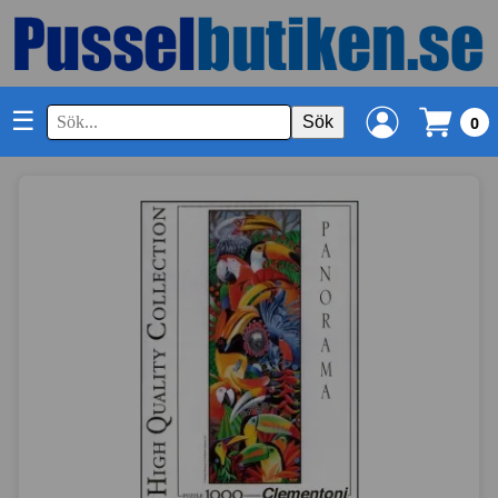
☰
Sök
0