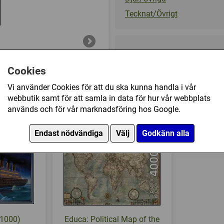
Tecknat/Övrigt
99 kr
Cookies
Ej tillgänglig
Vi använder Cookies för att du ska kunna handla i vår
webbutik samt för att samla in data för hur vår webbplats
ry & Fruits (500) har också köpt
används och för vår marknadsföring hos Google.
Endast nödvändiga
Välj
Godkänn alla
 (1000)
Educa: Political Map of the