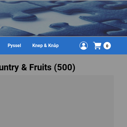
Pyssel
Knep & Knåp
0
ntry & Fruits (500)