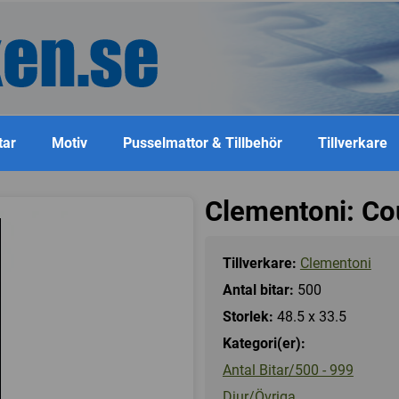
tar
Motiv
Pusselmattor & Tillbehör
Tillverkare
Clementoni: Cou
Tillverkare:
Clementoni
Antal bitar:
500
Storlek:
48.5 x 33.5
Kategori(er):
Antal Bitar/500 - 999
Djur/Övriga