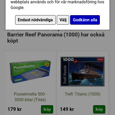
149 kr
Utgått
webbplats används och för vår marknadsföring hos
Google.
Ej tillgänglig
Endast nödvändiga
Välj
Godkänn alla
Personer som har köpt Clementoni:
Barrier Reef Panorama (1000) har också
köpt
Pusselmatta 500 -
Trefl: Titanic (1000)
3000 bitar (Tilda)
179 kr
149 kr
Köp
Köp