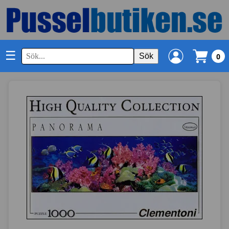
☰
Sök
0