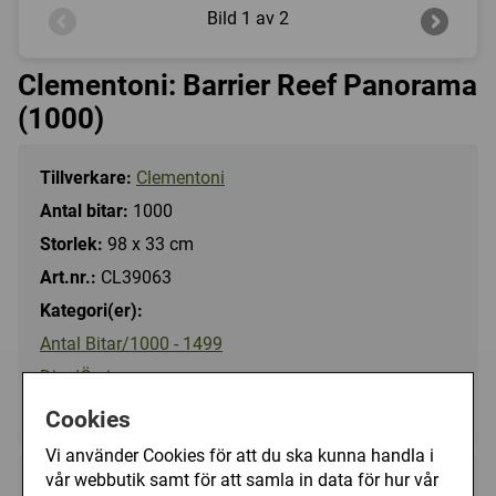
Bild
1 av 2
Clementoni: Barrier Reef Panorama
(1000)
Tillverkare:
Clementoni
Antal bitar:
1000
Storlek:
98 x 33 cm
Art.nr.:
CL39063
Kategori(er):
Antal Bitar/1000 - 1499
Djur/Övriga
Landskap/Sjö, Hav, Strand
Cookies
Vi använder Cookies för att du ska kunna handla i
vår webbutik samt för att samla in data för hur vår