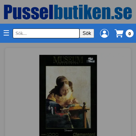
☰
Sök
0