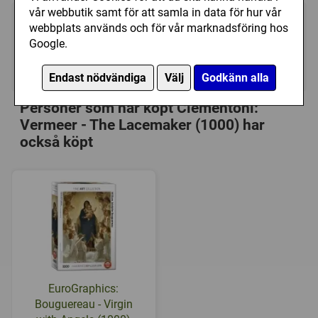
vår webbutik samt för att samla in data för hur vår
149 kr
webbplats används och för vår marknadsföring hos
Utgått
Google.
Ej tillgänglig
Endast nödvändiga
Välj
Godkänn alla
Personer som har köpt Clementoni:
Vermeer - The Lacemaker (1000) har
också köpt
EuroGraphics:
Bouguereau - Virgin