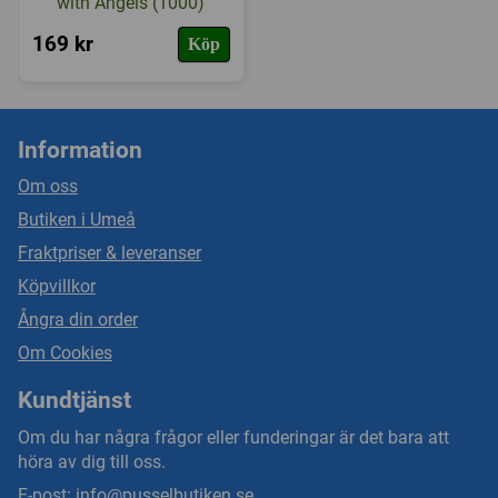
with Angels (1000)
169 kr
Köp
Information
Om oss
Butiken i Umeå
Fraktpriser & leveranser
Köpvillkor
Ångra din order
Om Cookies
Kundtjänst
Om du har några frågor eller funderingar är det bara att
höra av dig till oss.
E-post:
info@pusselbutiken.se