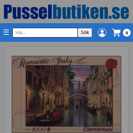
☰
Sök
0