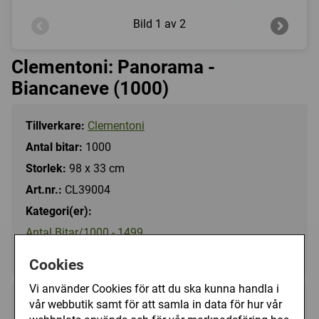
Bild
1 av 2
Clementoni: Panorama -
Biancaneve (1000)
Tillverkare:
Clementoni
Antal bitar:
1000
Storlek:
98 x 33 cm
Art.nr.:
CL39004
Kategori(er):
Antal Bitar/1000 - 1499
Tecknat/Disney
Cookies
Vi använder Cookies för att du ska kunna handla i
vår webbutik samt för att samla in data för hur vår
149 kr
Utgått