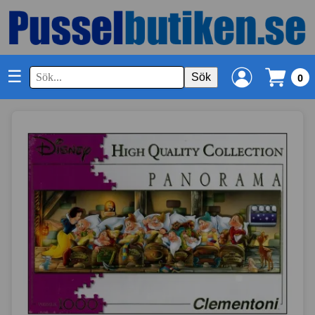
☰
Sök
0