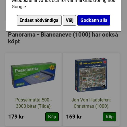
webbplats används och för vår marknadsföring hos
Google.
Ej tillgänglig
Endast nödvändiga
Välj
Godkänn alla
Personer som har köpt Clementoni:
Panorama - Biancaneve (1000) har också
köpt
Pusselmatta 500 -
Jan Van Haasteren:
3000 bitar (Tilda)
Christmas (1000)
179 kr
169 kr
Köp
Köp