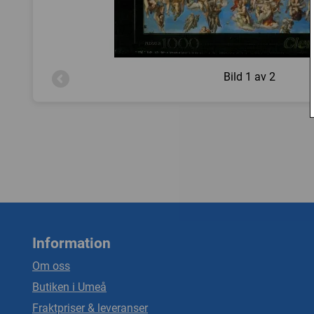
Bild
1 av 2
Information
Om oss
Butiken i Umeå
Fraktpriser & leveranser