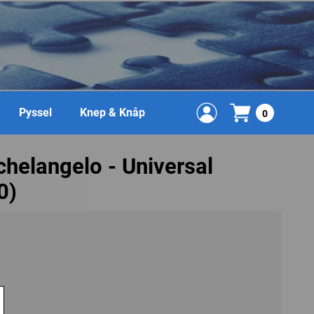
Pyssel
Knep & Knåp
0
helangelo - Universal
0)