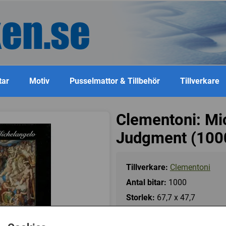
tar
Motiv
Pusselmattor & Tillbehör
Tillverkare
Clementoni: Mic
Judgment (100
Tillverkare:
Clementoni
Antal bitar:
1000
Storlek:
67,7 x 47,7
Art.nr.:
CL31403