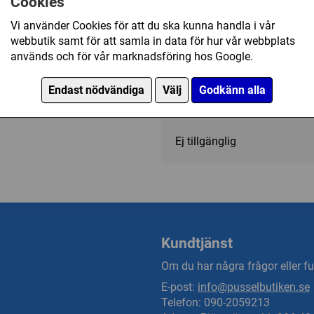
Cookies
Kategori(er):
Antal Bitar/1000 - 1499
Vi använder Cookies för att du ska kunna handla i vår
webbutik samt för att samla in data för hur vår webbplats
Konstverk/Michelangelo
används och för vår marknadsföring hos Google.
Endast nödvändiga
Välj
Godkänn alla
149 kr
Ej tillgänglig
Kundtjänst
Om du har några frågor eller fun
E-post:
info@pusselbutiken.se
Telefon: 090-2059213