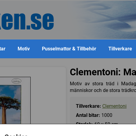
tar
Motiv
Pusselmattor & Tillbehör
Tillverkare
Clementoni: Ma
Motiv av stora träd i Madag
människor och de stora trädkro
Tillverkare:
Clementoni
Antal bitar:
1000
Storlek:
69 x 50 cm
Art.nr.:
CL39272