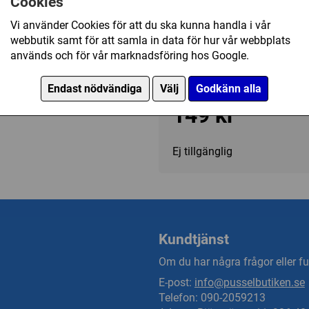
Cookies
Kategori(er):
Vi använder Cookies för att du ska kunna handla i vår
Antal Bitar/1000 - 1499
webbutik samt för att samla in data för hur vår webbplats
används och för vår marknadsföring hos Google.
Landskap/Övriga
Endast nödvändiga
Välj
Godkänn alla
149 kr
Ej tillgänglig
Kundtjänst
Om du har några frågor eller fun
E-post:
info@pusselbutiken.se
Telefon: 090-2059213