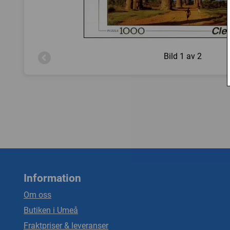
Bild
1 av 2
Information
Om oss
Butiken i Umeå
Fraktpriser & leveranser