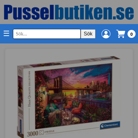
☰
Sök
0