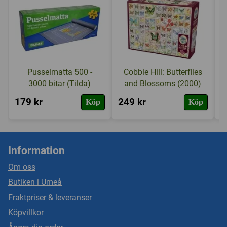
Pusselmatta 500 -
Cobble Hill: Butterflies
3000 bitar (Tilda)
and Blossoms (2000)
179 kr
249 kr
1
Köp
Köp
Information
Om oss
Butiken i Umeå
Fraktpriser & leveranser
Köpvillkor