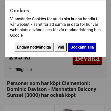
Art.nr.:
CL33552
Cookies
Kategori(er):
Vi använder Cookies för att du ska kunna handla i
Antal Bitar/3000
vår webbutik samt för att samla in data för hur vår
Konstverk/Dominic Davison
webbplats används och för vår marknadsföring hos
Google.
Landskap/Stad
Endast nödvändiga
Välj
Godkänn alla
295 kr
Bevaka
Tillfälligt slut
Personer som har köpt Clementoni:
Dominic Davison - Manhattan Balcony
Sunset (3000) har också köpt