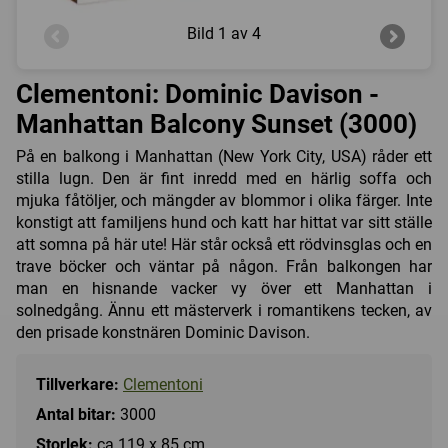
Bild
1 av 4
Clementoni: Dominic Davison -
Manhattan Balcony Sunset (3000)
På en balkong i Manhattan (New York City, USA) råder ett
stilla lugn. Den är fint inredd med en härlig soffa och
mjuka fåtöljer, och mängder av blommor i olika färger. Inte
konstigt att familjens hund och katt har hittat var sitt ställe
att somna på här ute! Här står också ett rödvinsglas och en
trave böcker och väntar på någon. Från balkongen har
man en hisnande vacker vy över ett Manhattan i
solnedgång. Ännu ett mästerverk i romantikens tecken, av
den prisade konstnären Dominic Davison.
Tillverkare:
Clementoni
Antal bitar:
3000
Storlek:
ca 119 x 85 cm