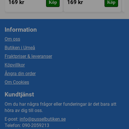
169 kr
169 kr
1
Köp
Köp
Information
Om oss
Butiken i Umeå
Fraktpriser & leveranser
Köpvillkor
Ångra din order
Om Cookies
Kundtjänst
Om du har några frågor eller funderingar är det bara att
höra av dig till oss.
E-post:
info@pusselbutiken.se
Telefon: 090-2059213