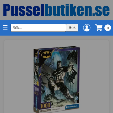
☰
Sök
0