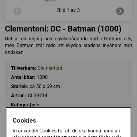
Bild
1 av 3
Clementoni: DC - Batman (1000)
Det är en regnig och olycksbådande natt i Gotham city,
men Batman står redo att skydda stadens invånare mot
ondskan.
Tillverkare:
Clementoni
Antal bitar:
1000
Storlek:
ca 50 x 69 cm
Art.nr.:
CL39714
Kategori(er):
Antal Bitar/1000 - 1499
Cookies
Motiv/Film & Tv-Serier
Vi använder Cookies för att du ska kunna handla i