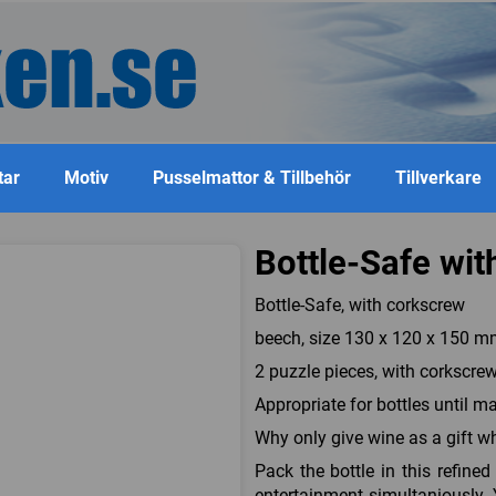
tar
Motiv
Pusselmattor & Tillbehör
Tillverkare
Bottle-Safe wit
Bottle-Safe, with corkscrew
beech, size 130 x 120 x 150 m
2 puzzle pieces, with corkscrew
Appropriate for bottles until 
Why only give wine as a gift 
Pack the bottle in this refine
entertainment simultaniously. 