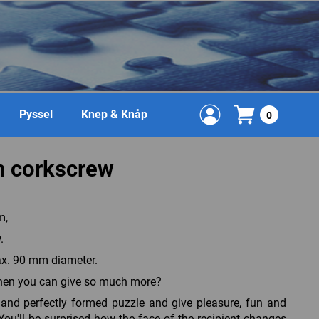
Pyssel
Knep & Knåp
0
h corkscrew
m,
.
max. 90 mm diameter.
when you can give so much more?
d and perfectly formed puzzle and give pleasure, fun and
You'll be surprised how the face of the recipient changes