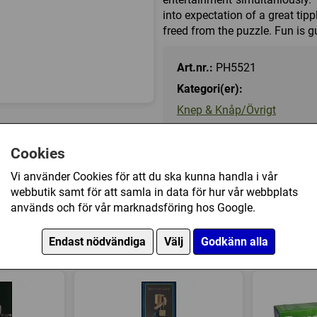
into expectation of a great ti
freed from the puzzle. Fun is 
Art.nr.:
PH5521
Kategori(er):
Knep & Knåp/Övrigt
Cookies
275 kr
Vi använder Cookies för att du ska kunna handla i vår
webbutik samt för att samla in data för hur vår webbplats
Ej tillgänglig
används och för vår marknadsföring hos Google.
Endast nödvändiga
Välj
Godkänn alla
corkscrew har också köpt