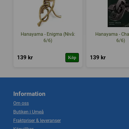
Hanayama - Enigma (Nivå:
Hanayama - Chai
6/6)
6/6)
139 kr
139 kr
Köp
Information
Om oss
Butiken i Umeå
Fraktpriser & leveranser