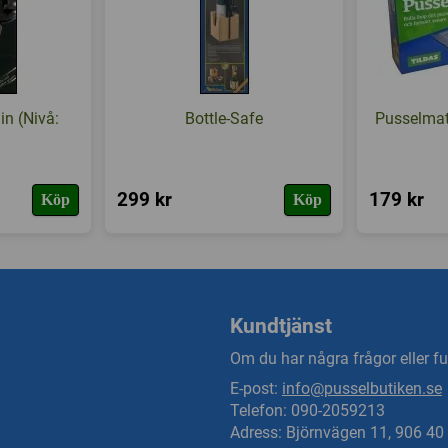
n (Nivå:
Bottle-Safe
Pusselmatt
299 kr
179 kr
Köp
Köp
Kundtjänst
Om du har några frågor eller fun
E-post:
info@pusselbutiken.se
Telefon: 090-2059213
Adress: Björnvägen 11, 906 4