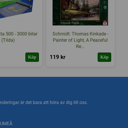
a 500 - 3000 bitar
Schmidt: Thomas Kinkade -
(Tilda)
Painter of Light, A Peaceful
Re...
119 kr
Köp
Köp
deringar är det bara att höra av dig till oss.
0 UMEÅ