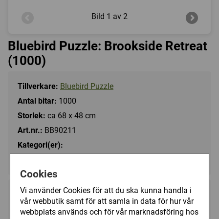
Bild
1 av 2
Bluebird Puzzle: Brookside Retreat
(1000)
Tillverkare:
Bluebird Puzzle
Antal bitar:
1000
Storlek:
ca 68 x 48 cm
Art.nr.:
BB90211
Kategori(er):
Antal Bitar/1000 - 1499
Cookies
Vi använder Cookies för att du ska kunna handla i
149 kr
Köp
vår webbutik samt för att samla in data för hur vår
webbplats används och för vår marknadsföring hos