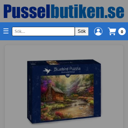
☰
Sök
0