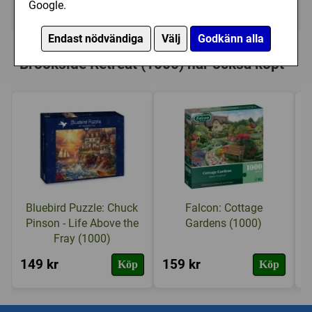
Google.
I lager, leveranstid 1-3 vardagar
Endast nödvändiga
Välj
Godkänn alla
Personer som har köpt Bluebird Puzzle:
Brookside Retreat (1000) har också köpt
Bluebird Puzzle: Chuck
Falcon: Cottage
Pinson - Life Above the
Gardens (1000)
Fray (1000)
149 kr
159 kr
1
Köp
Köp