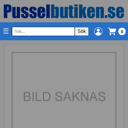
☰
Sök
0